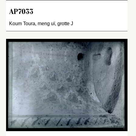
AP7033
Koum Toura, meng uï, grotte J