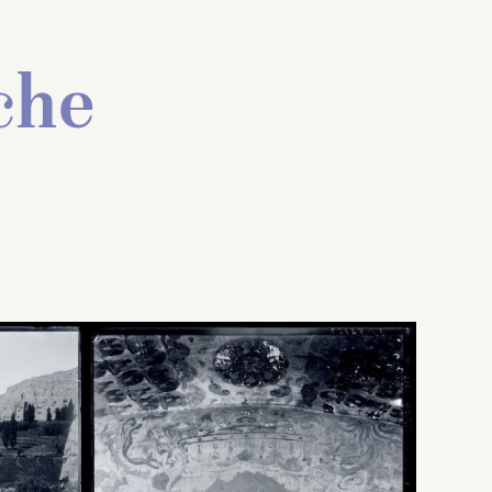
che
 la
iée par
Photographie prise de loin,
ve
de l’autre côté de la grande
es
n de la
gorge centrale, mais guère