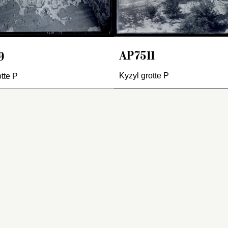
sposition de ce côté de la
grottes 16 (
rive orientale, un 
AP7050-53
) 
ûte est identique à celle
17, la branche sud, la 16
sans doute l’effon
 l’autre côté. La première
occupant l’est et la 17 le
partiel de la paroi
angée de montagnes en
nord. Les trois sont
mentionné en
AP7
essous de la ligne des
fortement marquées par 
grotte 196 est
AP7511
9
seaux, à l’exception de
style chinois. Les grotte
manifestement cons
lles qui se trouvent
et 17 sont en fait les deu
sur le plan habituel
Kyzyl grotte P
otte P
mmédiatement contre les
chapelles que Grünwede
rectangulaire, mur p
rs de la porte et de la
avait identifiées comme
pour la niche de la
iche, contenant un
appartenant à la structur
de culte et couloirs
ément végétal, abrite une
de la grotte 16. La
avec salle postérieu
psarā
volante. Le
publication japonaise (
reste rien, semble-t
ouvement gracieux est
石窟 クムトラ石窟,
peintures de la nic
elui d’une plongée en
Kumutora sekkutsu
la statue qu’elle abri
,
ant, buste redressé,
Heibonsha, 1985, vol. 9)
mais en revanche,
harpes et jupes flottant
photographié la salle
qu’éventrée,…
u vent.…
principale de la grotte 1