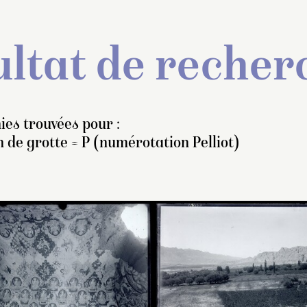
ltat de recher
ies trouvées pour :
 de grotte = P (numérotation Pelliot)
 cliché de ce côté de la
La grotte 15 occupe dans
La grotte non étud
oûte rend bien compte de
configuration en croix de
Grünwedel se trou
état de cette grotte. La
l’ensemble formé avec l
environ à mi-chemi