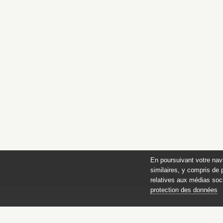
En poursuivant votre nav
similaires, y compris de 
relatives aux médias soci
protection des données