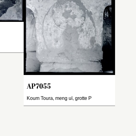
peu après
et
éloignée d’elle, entre
drement
probablement le « hall aux
 rocheuse
chars à bœufs » (
Hall mit
332
. La
dem zebuwagen
) proche
le
sans doute de la grotte 135,
s 15
truite
et le groupe des cinq
x
, cella
grottes à plafond en
l
ilier
lanterne (
cassete höhlen
ou
 statue
laternen decke
) de
e
 attenant
Grünwedel un peu plus à
re. Il ne
l’est, qui ont été
中國
-il, des
rassemblées ensuite sous
AP7055
he, ni de
le chiffre 165 (voir
tait,
Altbuddhistische Kultstatten
Koum Toura, meng uï, grotte P
 a
 bien
in Chinesische Turkistan
,
1912, p. 38, et p. 124-129
5…
et
AP7451-52