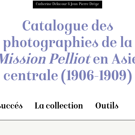
Catherine Delacour & Jean-Pierre Drège
Catalogue des
photographies de
la
Mission Pelliot
en Asi
centrale
(1906-1909)
 succés
La collection
Outils