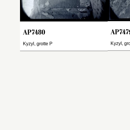
di
vo
de
r
d
AP747
AP7480
oi
ce
Kyzyl, gr
Kyzyl, grotte P
i
mu
n
él
a
m
c
av
éc
a