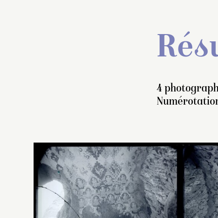
Résu
4 photograph
Numérotation
Le
v
l’