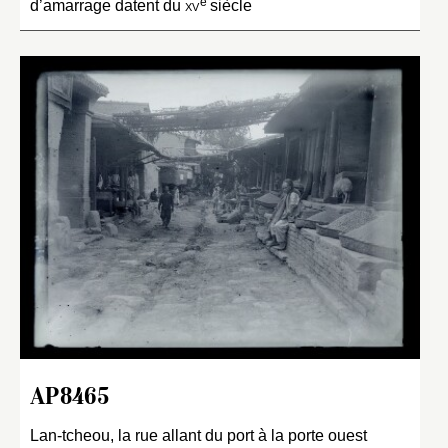
e
d’amarrage datent du
xv
siècle
AP8465
Lan-tcheou, la rue allant du port à la porte ouest