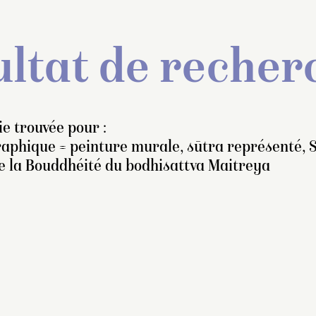
ltat de recher
e trouvée pour :
raphique = peinture murale, sūtra représenté, 
de la Bouddhéité du bodhisattva Maitreya
e mur sud (mur de
auche) est orné de cinq