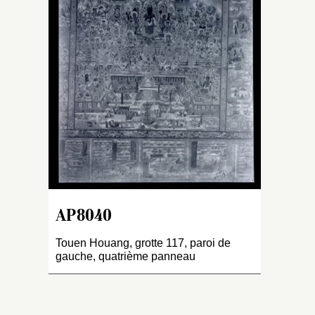
p
pr
A
es
A
c
A
co
C
c
M
勒
AP8040
A
pr
Touen Houang, grotte 117, paroi de
l’
gauche, quatrième panneau
M
f
(c