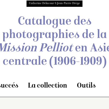
Catherine Delacour & Jean-Pierre Drège
Catalogue des
photographies de
la
Mission Pelliot
en Asi
centrale
(1906-1909)
 succés
La collection
Outils