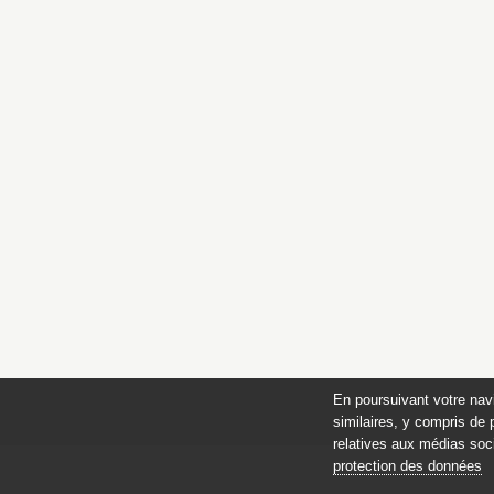
E
En poursuivant votre nav
similaires, y compris de 
relatives aux médias soci
protection des données