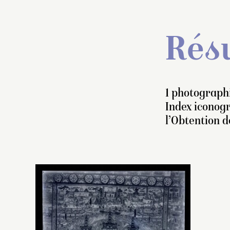
Résu
1 photographi
Index iconog
l’Obtention 
L
g