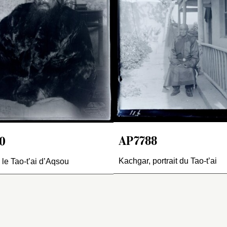
t orné d’un sujet tout à fait
qu’une fois dans les
阿克蘇, et à ce titre 
mblable à celui de droite
Carnets
est entré en relatio
, le 28 août, juste
 qu’il y a derrière soit un
avant d’arriver à Kachgar
mois de décembre
ran de table, soit une
dans le
avec son
saraï
(hotellerie)
daotai
, 
endule. En revanche, les
Ming youl, 明約路, qui est
d’intendant de la p
eux rouleaux encadrant
dernière étape du péripl
La photographie a 
lui du centre restent
Osh – Kachgar. Alors que
prise le jour d’une 
lisibles, bien que l’on
douane vient leur
locale, comme cell
marque qu’ils sont
demander leur passeport
de l’an ou de la fêt
entiques. Peut-être un
des habitants de Kachga
printemps ou bien 
écor de nœuds porte-
leur expliquent qu’il suffit
autre moment du l
onheur ? Voir
AP7430
qu’ils présentent le
séjour de l’équipe 
AP7788
0
our le
daotai
et
AP7335
document au
Koutcha. Derrière 
daotai
de
ur le sous-préfet de
Kachgar. Dans la lettre
trois rouleaux vert
Kachgar, portrait du Tao-t’ai
 le Tao-t’ai d’Aqsou
outcha.
adressée à l’EFEO et
dont celui du centr
publiée en partie dans le
peinture du genre
Bulletin