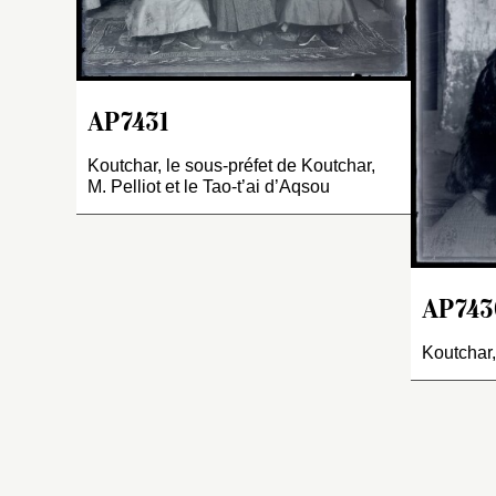
es
se
et
éc
p
AP7431
d
ce
Koutchar, le sous-préfet de Koutchar,
M. Pelliot et le Tao-t’ai d’Aqsou
il
re
id
d
b
AP743
p
po
Koutchar,
K