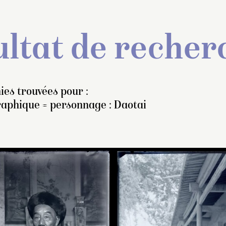
ltat de recher
ies trouvées pour :
raphique = personnage : Daotai
ur ce cliché avec Paul
Le
daotai
Koutcha est une di
, 道臺 de Kachg
lliot au centre, on peut
(chef de l’intendance d’
administrative de l
oir que le vase de gauche
province), n’est mention
préfecture d’Aksou