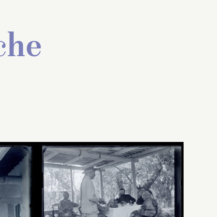
che
vision
ar
une
a
né
,
Akesu
,