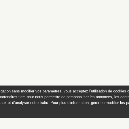
igation sans modifier vos paramètres, vous acceptez l’utilisation de cookies 
partenaires tiers pour nous permettre de personnaliser les annonces, les conte
aux et d’analyser notre trafic. Pour plus d’information, gérer ou modifier les 
atalogue des photographies 