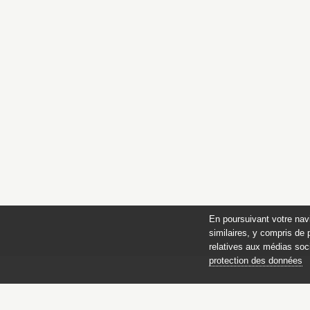
En poursuivant votre nav
similaires, y compris de 
relatives aux médias soci
protection des données
C