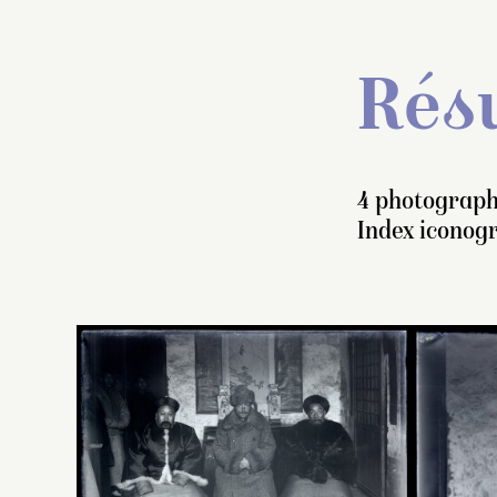
Résu
4 photograph
Index iconog
S
Pe
v