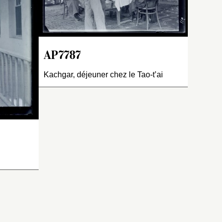
Pelliot
n dès le
,
 1906
 de
道台, sorte
 la
réfecture.
AP7787
e
pu être
 la
fête
Kachgar, déjeuner chez le Tao-t’ai
e du jour
,
e du
r
sûr à un
ong
à
le
daotai
,
icaux
e est une
…