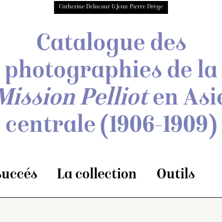
Catherine Delacour & Jean-Pierre Drège
Catalogue des
photographies de
la
Mission Pelliot
en Asi
centrale
(1906-1909)
 succés
La collection
Outils