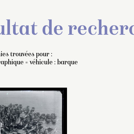
ltat de recher
ies trouvées pour :
aphique = véhicule : barque
ette autre vue du
stūpa
Pour la province d
emble prise depuis la
Jiangsu, tous les c
me rivière, mais cette
sont datés entre le