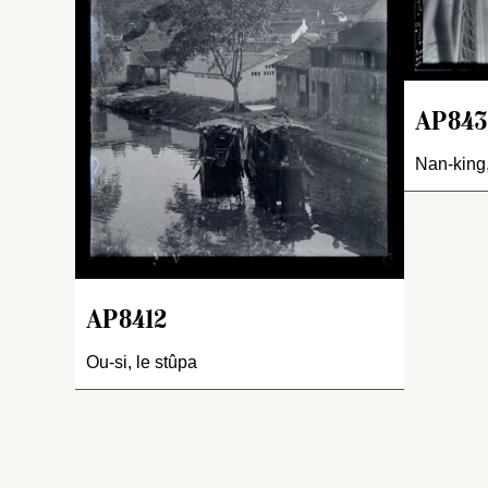
fo
vi
so
co
ju
AP843
jo
tr
Nan-king
p
pa
qu
to
AP8412
Ou-si, le stûpa