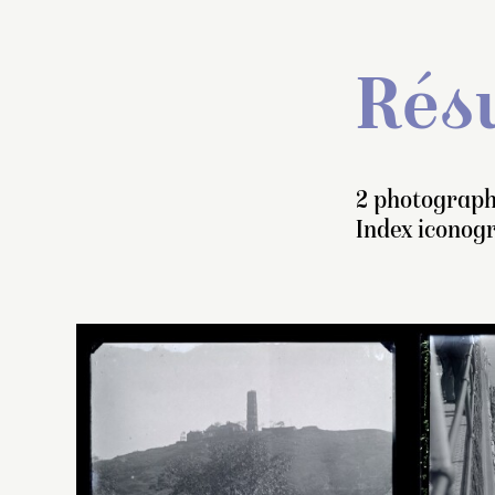
Résu
2 photograph
Index iconogr
C
s
mê