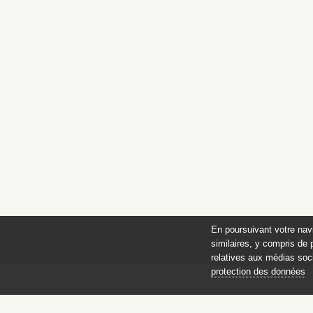
En poursuivant votre nav
similaires, y compris de 
relatives aux médias soci
protection des données