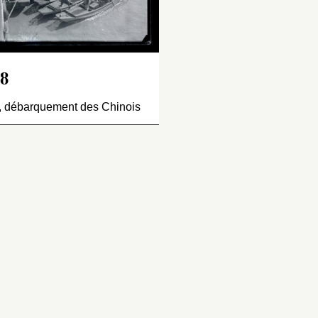
er
is au niveau de l’ancienne
1
octobre et le
lle de Huishan, qui doit
31 décembre 1908. 
n nom à celui de la
ou à raison, il nous
lline et est sous la
vraisemblable dans
ridiction de Wuxi. De nos
contexte nord-sud/
8
urs, la colline a été
qui a été choisi de
ansformée en parc et la
chronologiquement
, débarquement des Chinois
artie de Huishan traversée
clichés du fleuve 
r la rivière aménagée, ce
le site d’Anqing (
AP
i en a fait de hauts lieux
06
) à la suite de c
uristiques.
Wuhan et ceux de
et après ceux du f
Bleu.
Pour ce cliché, no
sommes sur le fleu
à Nankin à bord du
sur lequel ils ont
probablement nav