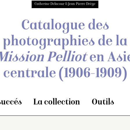
Catherine Delacour & Jean-Pierre Drège
Catalogue des
photographies de
la
Mission Pelliot
en Asi
centrale
(1906-1909)
 succés
La collection
Outils