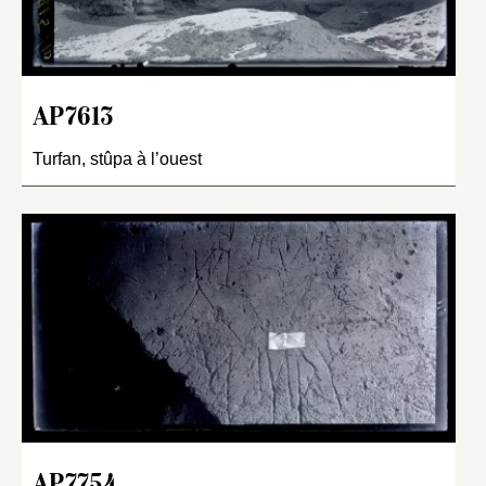
AP7613
Turfan, stûpa à l’ouest
AP7754