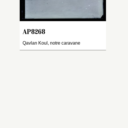
Ka
Ti
se
co
P
AP8268
di
c
Qavlan Koul, notre caravane
l’
q
G
A