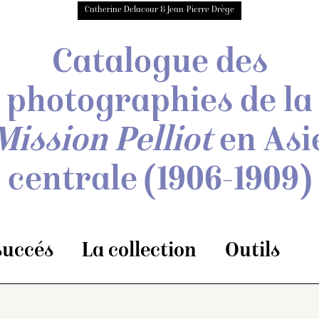
Catherine Delacour & Jean-Pierre Drège
Catalogue des
photographies de
la
Mission Pelliot
en Asi
centrale
(1906-1909)
 succés
La collection
Outils