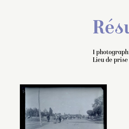
Résu
1 photographi
Lieu de prise
A
le
ca