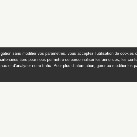
igation sans modifier vos paramètres, vous acceptez l’utilisation de cookies 
partenaires tiers pour nous permettre de personnaliser les annonces, les conte
aux et d’analyser notre trafic. Pour plus d’information, gérer ou modifier les 
atalogue des photographies 
on Pelliot
en Asie centrale (19
Ce catalogue est publié avec