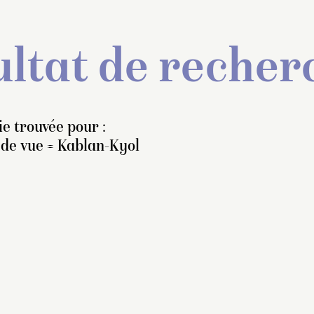
ltat de recher
e trouvée pour :
 de vue = Kablan-Kyol
rrivée à Langar (Лангар)
 12 août vers midi, la
ravane se dirige vers