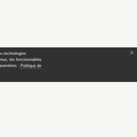
ou technologies
nus, les fonctionnalités
paramètres :
Politique de
de
06-1909)