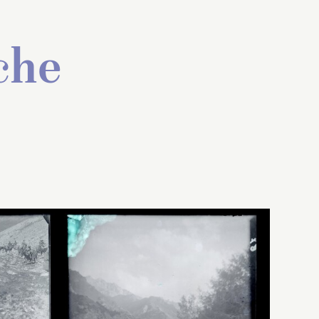
che
ne
Pelliot dit avoir vu le jour
tant le
précédent un grand nombre
omme le
de Khirghizes en