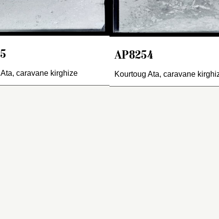
es yaks et ajoute que ce
bodhisattva Avalok
ont ces animaux qui
(chin.
Guanshiyin
,
porteront le foin
Voir
AP8254
.
écessaire à leurs chevaux
u campement. Si ce
5
AP8254
uminant répandu dans les
égions himalayennes, le
Ata, caravane kirghize
Kourtoug Ata, caravane kirghi
us-continent indien, le
ateau tibétain et la
ngolie est surtout utilisé
ur le bât et la monte, sa
ine, son lait et ses
xcréments sont tout autant
 16 août, Iliazov est remis
ppréciés.
AP8274
) et la mission
part pour Kourtoug Ata, à
e trentaine de kilomètres
rs le sud, qui sera le
rochain campement. Vers
di, ils arrivent à