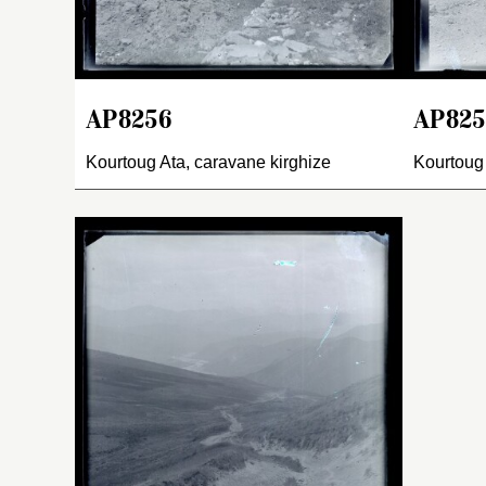
d
s
ap
n
a
AP8256
AP825
r
r
Kourtoug Ata, caravane kirghize
Kourtoug 
so
pl
Mo
po
la
e
Le
a
(
re
un
ve
p
mi