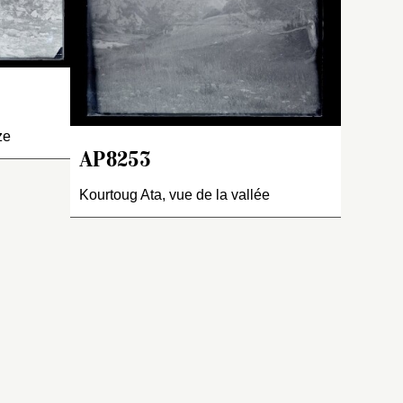
iteśvara
déplacement et a remarqué
 觀世音).
les costumes de femmes à
rayures rouges, ainsi que le
port d’un haut voile blanc
sur la tête qu’il compare au
voile d’Avalokiteśvara (chin.
Guanshiyin
, 觀世音)
ze
« cachant son
dhyāni-
AP8253
buddha
». Il note aussi que
certaines ont placé un
Kourtoug Ata, vue de la vallée
berceau devant elles dans
lequel est couché un tout
jeune enfant. Ceux qui sont
en âge de se tenir debout
sont assis derrière leur
mère.