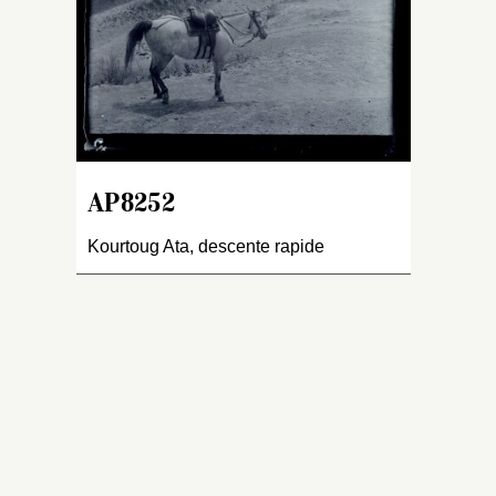
l
di
et
po
e
À 
(
AP8252
en
à 
Kourtoug Ata, descente rapide
d
m
cô