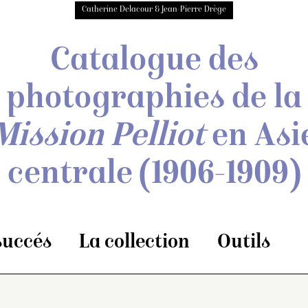
Catherine Delacour & Jean-Pierre Drège
Catalogue des
photographies de
la
Mission Pelliot
en Asi
centrale
(1906-1909)
 succés
La collection
Outils