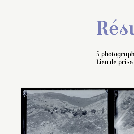
Résu
5 photograph
Lieu de prise
Pe
av
ap