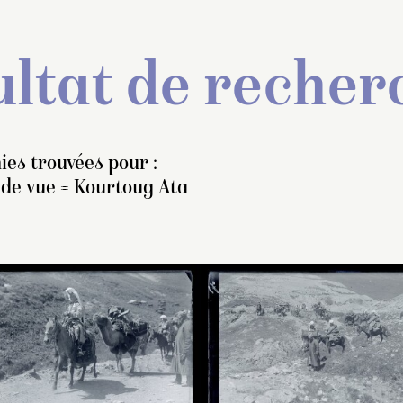
ltat de recher
ies trouvées pour :
 de vue = Kourtoug Ata
lliot indique que peu
Au premier plan, u
ant d’arriver, ils ont
femme kirghize por
erçu pour la première fois
haut voile blanc c