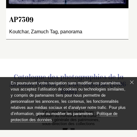
AP7309
Koutchar, Zamuch Tag, panorama
Catalogue des photographies de
la
En poursuivant votre navigation sans modifier vos paramètres,
Mission Pelliot
en Asie centrale (1906-
vous acceptez l’utilisation de cookies ou technologies similaires,
1909)
y compris de partenaires tiers pour nous permettre de
personnaliser les annonces, les contenus, les fonctionnalités
relatives aux médias sociaux et d’analyser notre trafic. Pour plus
Ce catalogue est publié avec
d’information, gérer ou modifier les paramètres :
Politique de
le soutien du ministère de la culture,
Direction générale des patrimoines,
protection des données
sous-direction des collections