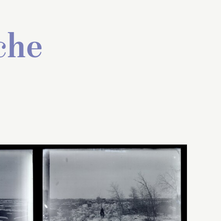
che
insi que
La ville de Maqiaozi/Ma-
lliot
k’iao-tseu (?) d’après la
tion
carte accompagnant le