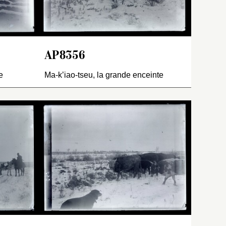
Bulletin
de 1956 est le plus
lant part
septentrional des sites
 Tourfan
explorés par Vaillant au
e, visite
nord de Manas. Cette cité
asis. Il
est abandonnée depuis
AP8356
wedel et
trente ans car l’eau n’y
ut
parvient plus. Ce ne sont
e
Ma-k’iao-tseu, la grande enceinte
in de la
que ruines couvertes de
aphie…
,
neige. Le site est
AP7344
).
mentionné par Pelliot le
hi, où la
5 janvier, mais outre qu’il
u
n’est actuellement plus
epart le
localisable sur les cartes
Vaillant a fait la
explorer
satellites, tout ce que l’on
connaissance et eu des
,
apprend c’est qu’il y eut
échanges avec le père
environ…
certainement une autre cité
Leesens à Ouroumtchi, où il
également…
des
y avait une mission
 en
(
AP7696
). Sans doute le
père de Smet vient-il