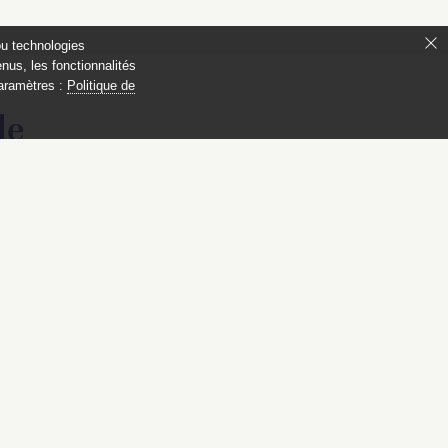
ou technologies
nus, les fonctionnalités
paramètres :
Politique de
de
06-1909)