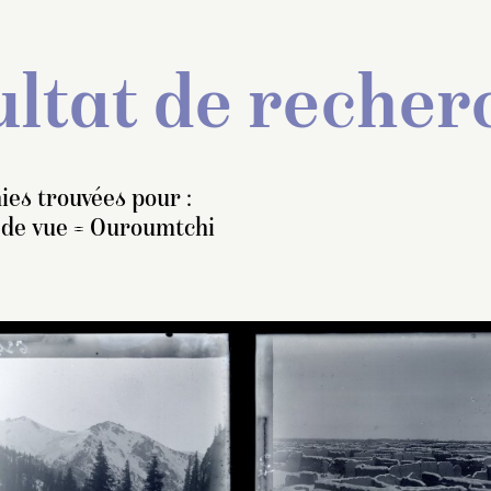
ltat de recher
ies trouvées pour :
e de vue = Ouroumtchi
Le 25 septembre, a
le lui a demandé Pe
(déjà parti en direc