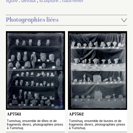
figuré
:
devatā
;
sculpture
:
haut-relief
Photographies liées
AP7561
AP7562
Tumshuq, ensemble de têtes et de
Tumshuq, ensemble de bustes et de
fragments divers, photographies prises
fragments divers, photographies prises
à Tumshuq
à Tumshuq