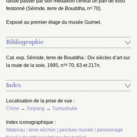
laisse passer par son médaillon central un pan de tissu
o
festonné (
Sérinde, terre de Bouddha
, n
70).
Exposé au premier étage du musée Guimet.
Bibliographie
Cat. exp. Sérinde, terre de Bouddha : Dix siècles d’art sur
os
la route de la soie, 1995
, n
70, 63 et 217n.
Index
Localisation de la prise de vue :
Chine
→
Xinjiang
→
Tumushuke
Index iconographique :
Materiau
:
terre séchée
;
peinture murale
:
personnage