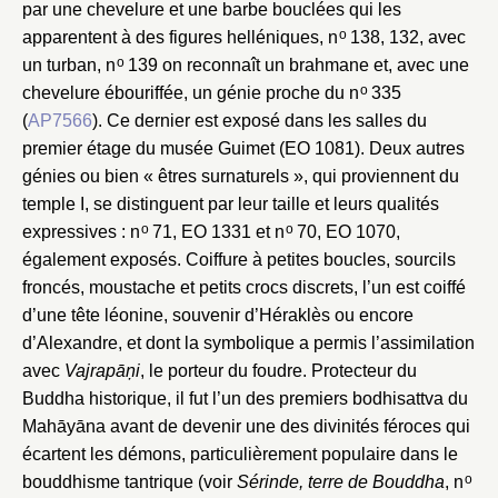
par une chevelure et une barbe bouclées qui les
Fermer
Choix du dossier où ajouter la
o
apparentent à des figures helléniques, n
138, 132, avec
notice
o
Connexion
un turban, n
139 on reconnaît un brahmane et, avec une
o
chevelure ébouriffée, un génie proche du n
335
Nom du dossier
Courriel
(
AP7566
). Ce dernier est exposé dans les salles du
premier étage du musée Guimet (EO 1081). Deux autres
génies ou bien « êtres surnaturels », qui proviennent du
temple I, se distinguent par leur taille et leurs qualités
o
o
expressives : n
71, EO 1331 et n
70, EO 1070,
Mot de passe
Valider
également exposés. Coiffure à petites boucles, sourcils
froncés, moustache et petits crocs discrets, l’un est coiffé
d’une tête léonine, souvenir d’Héraklès ou encore
d’Alexandre, et dont la symbolique a permis l’assimilation
Nouveau dossier
avec
Vajrapāņi
, le porteur du foudre. Protecteur du
Buddha historique, il fut l’un des premiers bodhisattva du
Envoyer
Mahāyāna avant de devenir une des divinités féroces qui
écartent les démons, particulièrement populaire dans le
Vous n'êtes pas encore inscrit ?
Créer un compte
o
bouddhisme tantrique (voir
Sérinde, terre de Bouddha
, n
Vous avez oublié votre mot de passe ?
Cliquez ici