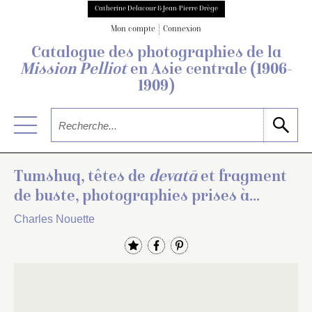
Catherine Delacour & Jean-Pierre Drège
Mon compte
Connexion
Catalogue des photographies de
la
Mission Pelliot
en Asie centrale
(1906-
1909)
Tumshuq, têtes de
devatā
et fragment
de buste, photographies prises à
Tumshuq
Charles Nouette