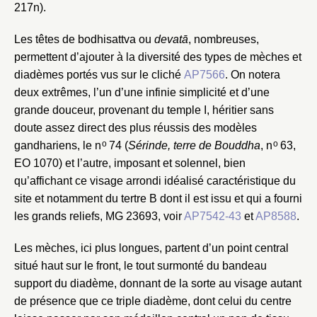
Créer et ajouter
217n).
Les têtes de bodhisattva ou
devatā
, nombreuses,
permettent d’ajouter à la diversité des types de mèches et
diadèmes portés vus sur le cliché
AP7566
. On notera
deux extrêmes, l’un d’une infinie simplicité et d’une
grande douceur, provenant du temple I, héritier sans
doute assez direct des plus réussis des modèles
o
o
gandhariens, le n
74 (
Sérinde, terre de Bouddha
, n
63,
EO 1070) et l’autre, imposant et solennel, bien
qu’affichant ce visage arrondi idéalisé caractéristique du
site et notamment du tertre B dont il est issu et qui a fourni
les grands reliefs, MG 23693, voir
AP7542-43
et
AP8588
.
Les mèches, ici plus longues, partent d’un point central
situé haut sur le front, le tout surmonté du bandeau
support du diadème, donnant de la sorte au visage autant
de présence que ce triple diadème, dont celui du centre