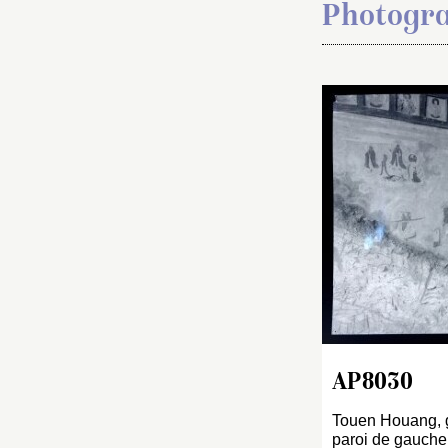
Photogra
AP8030
Touen Houang, gr
paroi de gauche