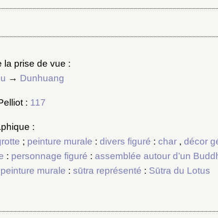
ot de passe
au dossier
 la prise de vue :
su
→
Dunhuang
Vous n'êtes pas encore inscrit ?
Créer un compte
Envoyer
Vous avez oublié votre mot de passe ?
Cliquez ici
elliot :
117
er et ajouter
phique :
grotte
;
peinture murale
:
divers figuré
:
char
,
décor g
e
:
personnage figuré
:
assemblée autour d’un Budd
;
peinture murale
:
sūtra représenté
:
Sūtra du Lotus