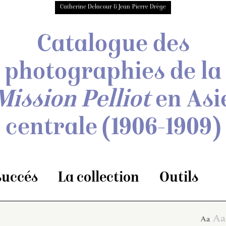
Catherine Delacour & Jean-Pierre Drège
Catalogue des
photographies de
la
Mission Pelliot
en Asi
centrale
(1906-1909)
 succés
La collection
Outils