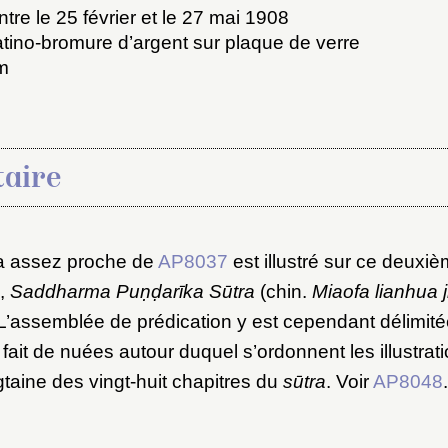
tre le 25 février et le 27 mai 1908
atino-bromure d’argent sur plaque de verre
cm
aire
x du dossier où ajouter la not
Connexion
a assez proche de
AP8037
est illustré sur ce deuxi
,
Saddharma Puṇḍarīka Sūtra
(chin.
Miaofa lianhua j
u dossier
 L’assemblée de prédication y est cependant délimit
ourriel
fait de nuées autour duquel s’ordonnent les illustrat
taine des vingt-huit chapitres du
sūtra
. Voir
AP8048
.
ider