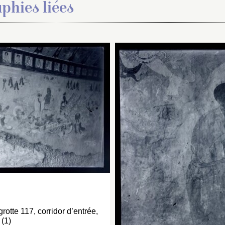
phies liées
otte 117, corridor d’entrée,
 (1)