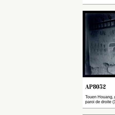
AP8032
Touen Houang, gr
paroi de droite (