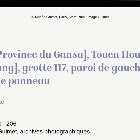
© Musée Guimet, Paris, Distr. Rmn / Image Guimet
 Province du Gansu], Touen Ho
g], grotte 117, paroi de gauch
e panneau
te
 : 206
Guimet, archives photographiques