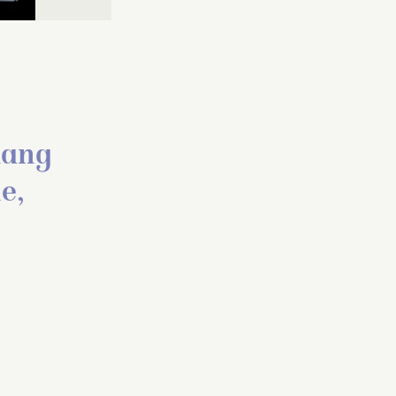
uang
e,