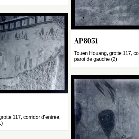
AP8031
Touen Houang, grotte 117, cor
paroi de gauche (2)
otte 117, corridor d’entrée,
1)