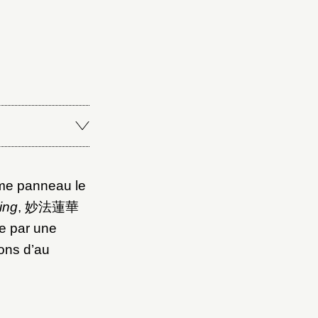
Fermer
Fermer
ice
ème panneau le
ing
, 妙法蓮華
ée par une
ions d’au