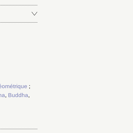
éométrique
;
ha
,
Buddha
,