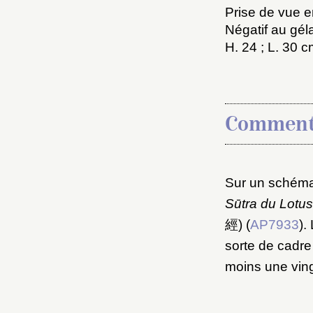
Prise de vue en
Négatif au gél
H. 24 ; L. 30 
Comment
Choi
Sur un schém
Sūtra du Lotus
Nom d
經) (
AP7933
).
C
sorte de cadre 
moins une ving
Val