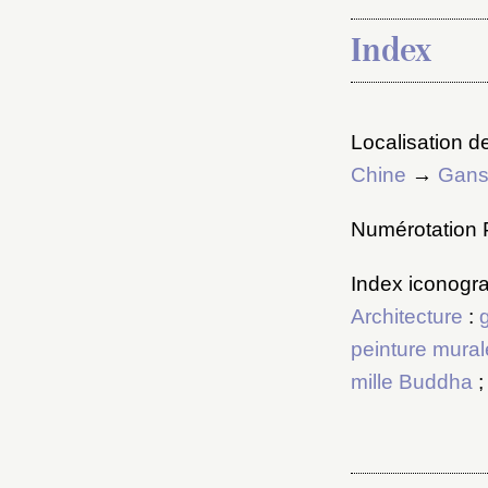
M
Index
Nouve
Localisation de
Chine
→
Gan
Numérotation P
Cré
Index iconogra
Architecture
:
peinture mural
mille Buddha