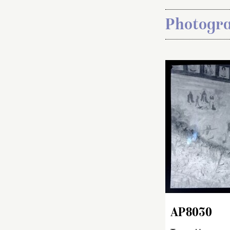
Photogra
AP8030