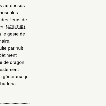
es au-dessus
inuscules
 des fleurs de
uo
, 結跏趺坐),
s le geste de
naire.
te par huit
 bâtiment
te de dragon
ifestement
e généraux qui
 buddha.