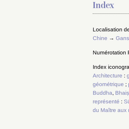
Index
Localisation de
Chine
→
Gan
Numérotation P
Index iconogra
Architecture
:
géométrique
;
Buddha
,
Bhaiṣ
représenté
:
Sū
du Maître aux