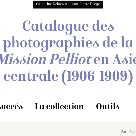
Catherine Delacour & Jean-Pierre Drège
Catalogue des
photographies de
la
Mission Pelliot
en Asi
centrale
(1906-1909)
 succés
La collection
Outils