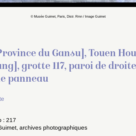
© Musée Guimet, Paris, Distr. Rmn / Image Guimet
 Province du Gansu], Touen Ho
g], grotte 117, paroi de droite
me panneau
te
 : 217
Guimet, archives photographiques