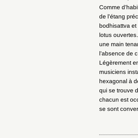
M
Comme d’habit
de l’étang pré
Nouve
bodhisattva et
lotus ouvertes
une main tenan
l’absence de cr
Légèrement en 
Cré
musiciens inst
hexagonal à d
qui se trouve 
chacun est oc
se sont conver