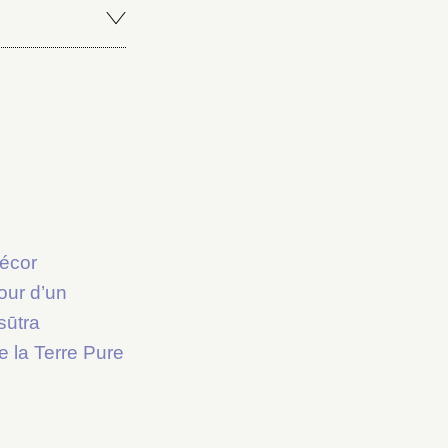
écor
our d’un
sūtra
e la Terre Pure