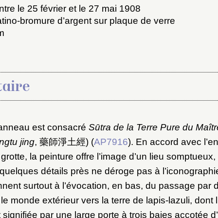
tre le 25 février et le 27 mai 1908
atino-bromure d’argent sur plaque de verre
cm
aire
x du dossier où ajouter la not
Connexion
panneau est consacré
Sūtra de la Terre Pure du Maî
ngtu jing
, 藥師淨土經) (
AP7916
). En accord avec l’
u dossier
grotte, la peinture offre l’image d’un lieu somptueux,
ourriel
quelques détails près ne déroge pas à l’iconographi
ennent surtout à l’évocation, en bas, du passage par 
e monde extérieur vers la terre de lapis-lazuli, dont l
signifiée par une large porte à trois baies accotée d’a
ider