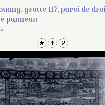
uang, grotte 117, paroi de droi
me panneau
te