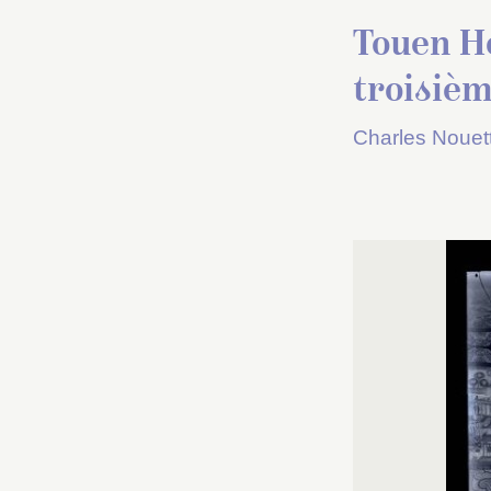
Touen Ho
troisiè
Charles Nouet