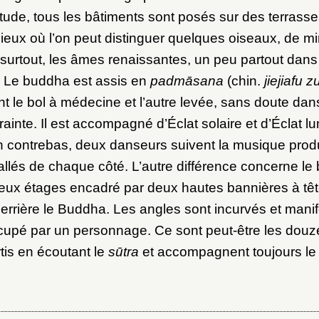
ot de passe
ude, tous les bâtiments sont posés sur des terrass
cieux où l’on peut distinguer quelques oiseaux, de m
au dossier
 surtout, les âmes renaissantes, un peu partout dans
. Le buddha est assis en
padmāsana
(chin.
jiejiafu z
t le bol à médecine et l’autre levée, sans doute dan
Vous n'êtes pas encore inscrit ?
Créer un compte
ainte. Il est accompagné d’Éclat solaire et d’Éclat lu
Envoyer
Vous avez oublié votre mot de passe ?
Cliquez ici
contrebas, deux danseurs suivent la musique produi
er et ajouter
allés de chaque côté. L’autre différence concerne le
eux étages encadré par deux hautes bannières à tê
derrière le Buddha. Les angles sont incurvés et man
cupé par un personnage. Ce sont peut-être les douz
tis en écoutant le
sūtra
et accompagnent toujours le