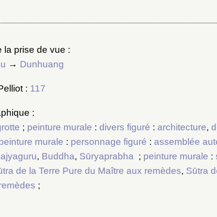
 la prise de vue :
su
→
Dunhuang
elliot :
117
phique :
grotte
;
peinture murale
:
divers figuré
:
architecture
,
d
peinture murale
:
personnage figuré
:
assemblée aut
ajyaguru
,
Buddha
,
Sūryaprabha
;
peinture murale
:
tra de la Terre Pure du Maître aux remèdes
,
Sūtra d
 remèdes
;