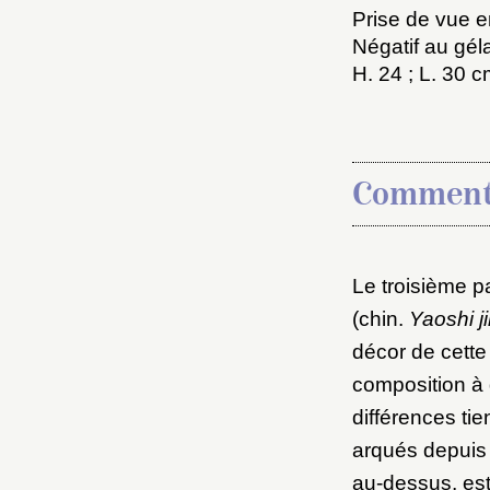
Prise de vue en
Négatif au gél
H. 24 ; L. 30 
Comment
Choi
Le troisième 
(chin.
Yaoshi ji
Nom d
décor de cette 
C
composition à 
différences ti
arqués depuis l
au-dessus, est 
Val