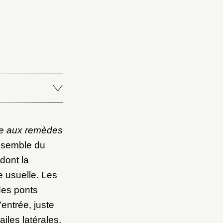
Fermer
Fermer
ice
tre aux remèdes
ensemble du
 dont la
e usuelle. Les
des ponts
’entrée, juste
iles latérales.